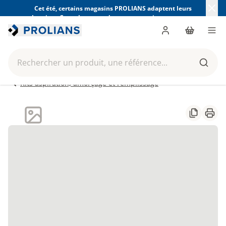
Cet été, certains magasins PROLIANS adaptent leurs
horaires. Consultez ceux de votre magasin avant votre
visite.
Trouver mon magasin
Me connecter
Panier
Men
Rechercher un produit, une référence...
Reche
Kits aspiration, amorçage et remplissage
Partager
Impr