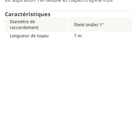
Kit aspiration 7M flexible et clapet/crépine inox
Caractéristiques
Diamètre de
fileté (mâle) 1"
raccordement
Longueur de tuyau
7 m