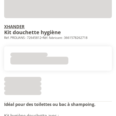
XHANDER
Kit douchette hygiène
Réf. PROLIANS : 72645812
•
Réf. fabricant : 3661578262718
Idéal pour des toilettes ou bac à shampoing.
Kit hygiène douchette avec :