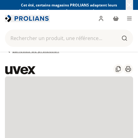
Cet été, certains magasins PROLIANS adaptent leurs
horaires. Consultez ceux de votre magasin avant votre
visite.
Trouver mon magasin
Me connecter
Panier
Men
Rechercher un produit, une référence...
Reche
Lunettes de protection
Partager
Impr