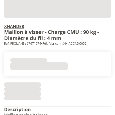
XHANDER
Maillon à visser - Charge CMU : 90 kg -
Diamètre du fil : 4 mm
Réf. PROLIANS : 67671074
•
Réf. fabricant : XH-ACCADC052
Description