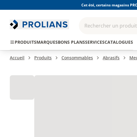
Cet été, certains magasins PRO
Rechercher un produit,
EPI - Protection
Outillage
Consomma
PRODUITS
MARQUES
BONS PLANS
SERVICES
CATALOGUES
individuelle
Accueil
Produits
Consommables
Abrasifs
Meu