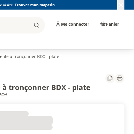
 visite.
Trouver mon magasin
Me connecter
Panier
Rechercher
, machines et
Plomberie, Sanitaire,
Équipements de
ents d'atelier
Chauffage, Climatisation
chantier
et Pompage
eule à tronçonner BDX - plate
Partager
Imprim
 à tronçonner BDX - plate
02S4