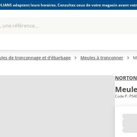
LIANS adaptent leurs horaires. Consultez ceux de votre magasin avant votre
 une référence...
Boulonnerie-visserie et
Soudage
bles
Quincaillerie
Fixations
équipem
les de tronconnage et d'ébarbage
Meules à tronçonner
M
NORTON
Meule
Code P : P54