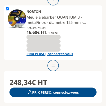
L'élément Meule à ébarber QUANTUM 3 - metal&#x2F;inox - dia
NORTON
Meule à ébarber QUANTUM 3 -
metal/inox - diamètre 125 mm -
épaisseur 7 mm
Réf. 59974084
16,60€ HT
/ 1 pièce
PRIX PERSO, connectez-vous
248,34€
HT
PRIX PERSO, connectez-vous