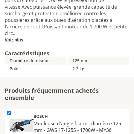
dans la catégorie 1 700 W et présélection de
vitesse.Avec puissance élevée, grande capacité de
surcharge et protection améliorée contre les
poussières grâce aux ouïes d’aération placées à
l’arrière de l’outil.Puissant moteur de 1 700 W et petite
circ…
Voir plus
Caractéristiques
Diamètre du disque
125 mm
Poids
2,2 kg
Produits fréquemment achetés
ensemble
L'élément Meuleuse d&#39;angle filaire - diamètre 125 mm - GW
BOSCH
Meuleuse d'angle filaire - diamètre 125
mm - GWS 17-125S - 1700W - MY36