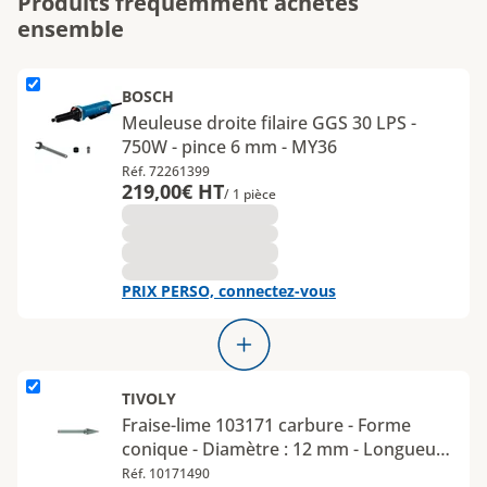
Produits fréquemment achetés
ensemble
L'élément Meuleuse droite filaire GGS 30 LPS - 750W - pince 6 m
BOSCH
Meuleuse droite filaire GGS 30 LPS -
750W - pince 6 mm - MY36
Réf. 72261399
219,00€ HT
/ 1 pièce
PRIX PERSO, connectez-vous
L'élément Fraise-lime 103171 carbure - Forme conique - Diamètre
TIVOLY
Fraise-lime 103171 carbure - Forme
conique - Diamètre : 12 mm - Longueur
utile : 25 mm - Longueur totale : 70 mm
Réf. 10171490