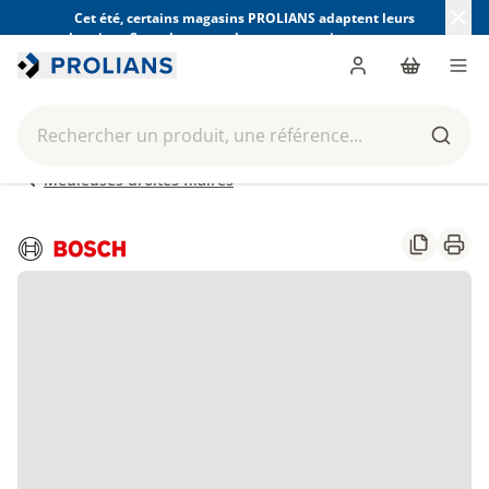
Cet été, certains magasins PROLIANS adaptent leurs
horaires. Consultez ceux de votre magasin avant votre
visite.
Trouver mon magasin
Me connecter
Panier
Men
Rechercher un produit, une référence...
Reche
Meuleuses droites filaires
Partager
Impr