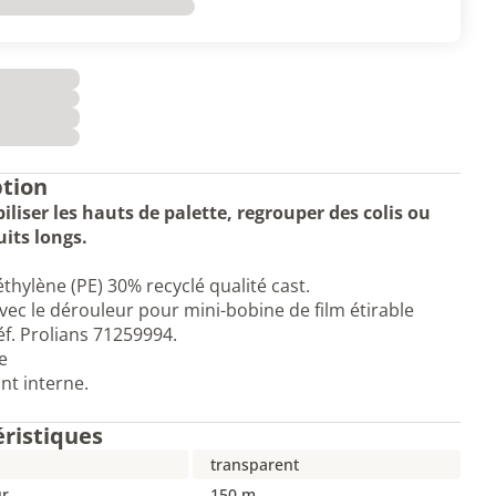
ption
iliser les hauts de palette, regrouper des colis ou
its longs.
éthylène (PE) 30% recyclé qualité cast.
 avec le dérouleur pour mini-bobine de film étirable
f. Prolians 71259994.
e
ant interne.
éristiques
transparent
r
150 m