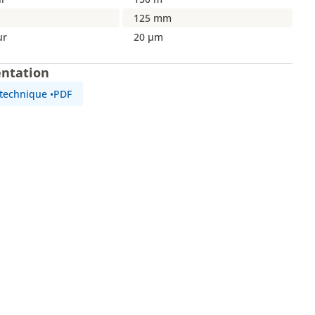
125 mm
ur
20 µm
ntation
 technique
•
PDF