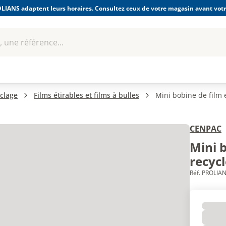
LIANS adaptent leurs horaires. Consultez ceux de votre magasin avant votre
 une référence...
Boulonnerie-visserie et
Soudage
bles
Quincaillerie
Fixations
équipem
clage
Films étirables et films à bulles
Mini bobine de film 
CENPAC
Mini 
recyc
Réf. PROLIAN