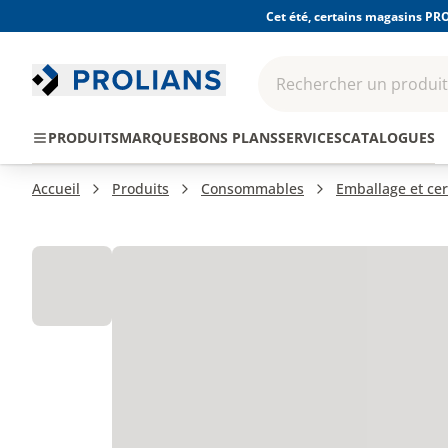
Cet été, certains magasins PRO
Rechercher un produit,
EPI - Protection
Outillage
Consomma
PRODUITS
MARQUES
BONS PLANS
SERVICES
CATALOGUES
individuelle
Accueil
Produits
Consommables
Emballage et cer