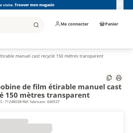
 visite.
Trouver mon magasin
Me connecter
Panier
Rechercher
, machines et
Plomberie, Sanitaire,
Équipements de
ents d'atelier
Chauffage, Climatisation
chantier
et Pompage
étirable manuel cast recyclé 150 mètres transparent
Partager
Imprim
bobine de film étirable manuel cast
lé 150 mètres transparent
S : 71248038
•
Réf. fabricant : 640537