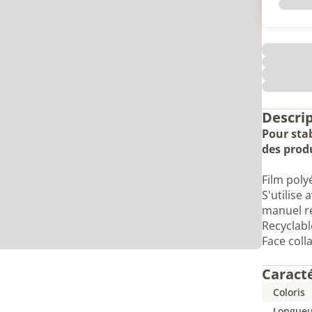
Descri
Pour stab
des produ
Film poly
S'utilise
manuel ré
Recyclabl
Face coll
Caract
Coloris
Longueu