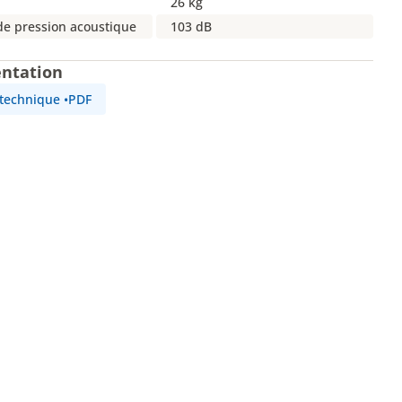
26 kg
de pression acoustique
103 dB
ntation
 technique
•
PDF