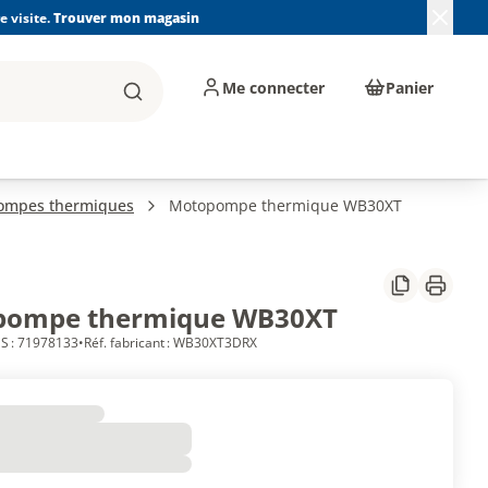
 visite.
Trouver mon magasin
Me connecter
Panier
Rechercher
, machines et
Plomberie, Sanitaire,
Équipements de
ents d'atelier
Chauffage, Climatisation
chantier
et Pompage
ompes thermiques
Motopompe thermique WB30XT
Partager
Imprim
pompe thermique WB30XT
S : 71978133
•
Réf. fabricant : WB30XT3DRX