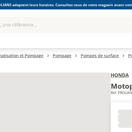
LIANS adaptent leurs horaires. Consultez ceux de votre magasin avant votre
 une référence...
Boulonnerie-visserie et
Soudage
bles
Quincaillerie
Fixations
équipem
imatisation et Pompage
Pompage
Pompes de surface
P
HONDA
Moto
Réf. PROLIAN