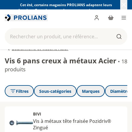
Cet été, certains magasins PROLIANS adaptent leurs
horaires. Consultez ceux de votre magasin avant votre
visite.
Trouver mon magasin
Me connecter
Panier
Men
Rechercher un produit, une référence...
Reche
Boulonnerie et visserie Acier
Vis 6 pans creux à métaux Acier
•
18
produits
Filtres
Sous-catégories
Marques
Diamètre 
BIVI
Vis à métaux tête fraisée Pozidriv®
Zingué