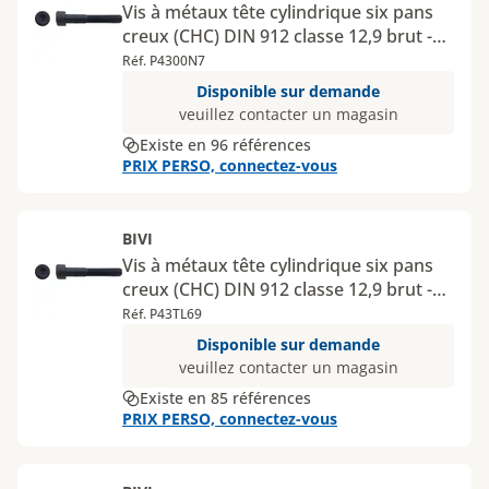
Vis à métaux tête cylindrique six pans
creux (CHC) DIN 912 classe 12,9 brut -
Diamètres inférieurs à 10 mm
Réf. P4300N7
Disponible sur demande
veuillez contacter un magasin
Existe en 96 références
PRIX PERSO, connectez-vous
BIVI
Vis à métaux tête cylindrique six pans
creux (CHC) DIN 912 classe 12,9 brut -
Diamètres 10 à 20 mm
Réf. P43TL69
Disponible sur demande
veuillez contacter un magasin
Existe en 85 références
PRIX PERSO, connectez-vous