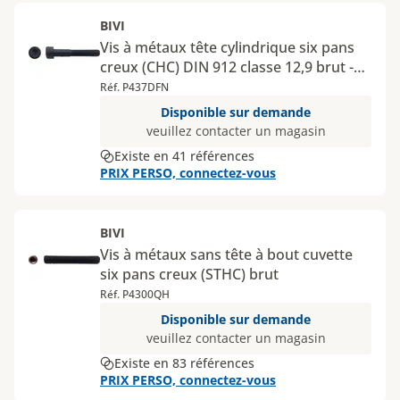
BIVI
Vis à métaux tête cylindrique six pans
creux (CHC) DIN 912 classe 12,9 brut -
Diamètres 22, 24, 27 et 30 mm
Réf. P437DFN
Disponible sur demande
veuillez contacter un magasin
Existe en 41 références
PRIX PERSO, connectez-vous
BIVI
Vis à métaux sans tête à bout cuvette
six pans creux (STHC) brut
Réf. P4300QH
Disponible sur demande
veuillez contacter un magasin
Existe en 83 références
PRIX PERSO, connectez-vous