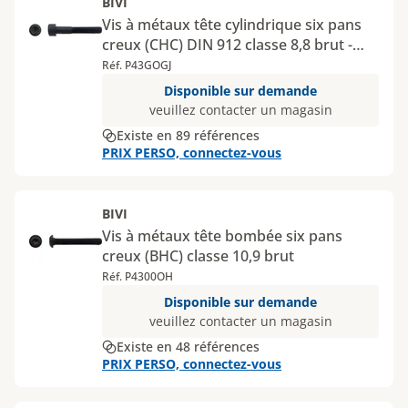
BIVI
Vis à métaux tête cylindrique six pans
creux (CHC) DIN 912 classe 8,8 brut -
Diamètres 10, 12 et 14 mm
Réf. P43GOGJ
Disponible sur demande
veuillez contacter un magasin
Existe en 89 références
PRIX PERSO, connectez-vous
BIVI
Vis à métaux tête bombée six pans
creux (BHC) classe 10,9 brut
Réf. P4300OH
Disponible sur demande
veuillez contacter un magasin
Existe en 48 références
PRIX PERSO, connectez-vous