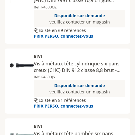
(FHC) DIN 7991 classe 10,9 Zingué
dégazé
Réf. P4300OZ
Disponible sur demande
veuillez contacter un magasin
Existe en 69 références
PRIX PERSO, connectez-vous
BIVI
Vis à métaux tête cylindrique six pans
creux (CHC) DIN 912 classe 8,8 brut -
Diamètres inférieurs à 10 mm
Réf. P4300J6
Disponible sur demande
veuillez contacter un magasin
Existe en 81 références
PRIX PERSO, connectez-vous
BIVI
Vis à métaux tête bombée six pans