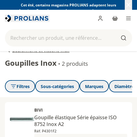
Cet été, certains magasins PROLIANS adaptent leurs
horaires. Consultez ceux de votre magasin avant votre
visite.
Trouver mon magasin
Me connecter
Panier
Men
Rechercher un produit, une référence...
Reche
Boulonnerie et visserie Inox
Goupilles Inox
•
2 produits
Filtres
Sous-catégories
Marques
Diamètre 
BIVI
Goupille élastique Série épaisse ISO
8752 Inox A2
Réf. P4301F2