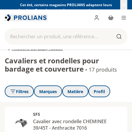
Cet été, certains magasins PROLIANS adaptent leurs
horaires. Consultez ceux de votre magasin avant votre
visite.
Trouver mon magasin
Me connecter
Panier
Men
Rechercher un produit, une référence...
Reche
Fixations bardage, façade
Cavaliers et rondelles pour
bardage et couverture
•
17 produits
Filtres
Marques
Matière
Profil
SFS
Cavalier avec rondelle CHEMINEE
39/45T - Anthracite 7016