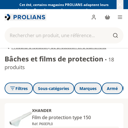
Cet été, certains magasins PROLIANS adaptent leurs
horaires. Consultez ceux de votre magasin avant votre
visite.
Trouver mon magasin
Me connecter
Panier
Men
Rechercher un produit, une référence...
Reche
Produits d'isolation, de protection et d'étanchéité
Bâches et films de protection
•
18
produits
Filtres
Sous-catégories
Marques
Armé
XHANDER
Film de protection type 150
Réf. P60EPL0