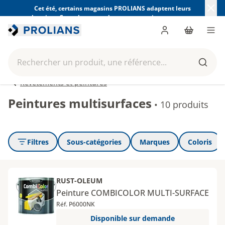
Cet été, certains magasins PROLIANS adaptent leurs
horaires. Consultez ceux de votre magasin avant votre
visite.
Trouver mon magasin
Me connecter
Panier
Men
Rechercher un produit, une référence...
Reche
Revêtements et peintures
Peintures multisurfaces
•
10 produits
Filtres
Sous-catégories
Marques
Coloris
RUST-OLEUM
Peinture COMBICOLOR MULTI-SURFACE
Réf. P6000NK
Disponible sur demande