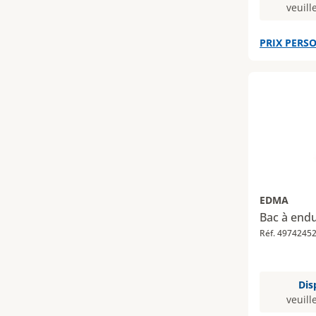
veuill
PRIX PERSO
EDMA
Bac à endu
Réf. 4974245
Dis
veuill