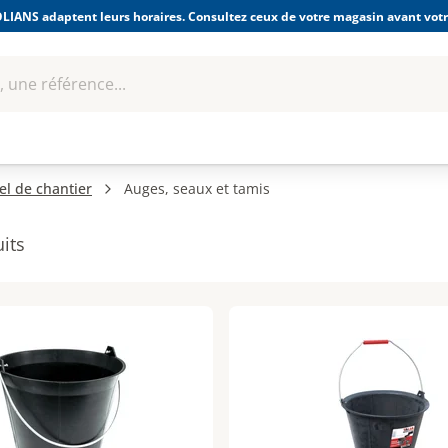
LIANS adaptent leurs horaires. Consultez ceux de votre magasin avant votre
 une référence...
Boulonnerie-visserie et
Soudage
bles
Quincaillerie
Fixations
équipem
el de chantier
Auges, seaux et tamis
its