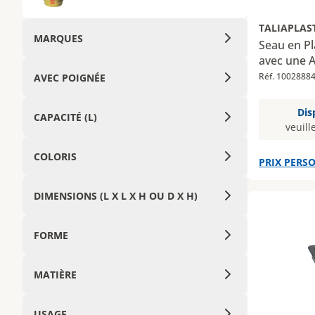
TALIAPLAS
MARQUES
Seau en Pl
avec une 
Réf. 1002888
AVEC POIGNÉE
Dis
CAPACITÉ (L)
veuill
COLORIS
PRIX PERSO
DIMENSIONS (L X L X H OU D X H)
FORME
MATIÈRE
USAGE