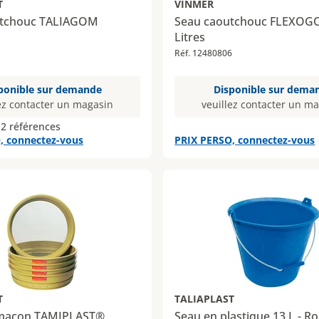
T
VINMER
utchouc TALIAGOM
Seau caoutchouc FLEXOG
Litres
Réf. 12480806
ponible sur demande
Disponible sur dema
ez contacter un magasin
veuillez contacter un m
 2 références
, connectez-vous
PRIX PERSO, connectez-vous
T
TALIAPLAST
 maçon TAMIPLAST®
Seau en plastique 13 L - R