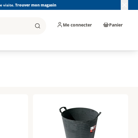
 visite.
Trouver mon magasin
Me connecter
Panier
Rechercher
, machines et
Plomberie, Sanitaire,
Équipements de
ents d'atelier
Chauffage, Climatisation
chantier
et Pompage