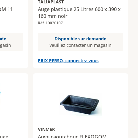
TALIAPLAST
OM 11
Auge plastique 25 Litres 600 x 390 x
160 mm noir
Réf. 10020107
nde
Disponible sur demande
agasin
veuillez contacter un magasin
PRIX PERSO, connectez-vous
VINMER
ouge
Auge caoutchouc FLEXOGOM