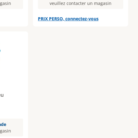
agasin
veuillez contacter un magasin
PRIX PERSO, connectez-vous
eu
nde
agasin