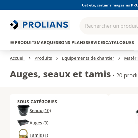
Cet été, certains magasins PRO
Rechercher un produit,
EPI - Protection
Outillage
Consomma
PRODUITS
MARQUES
BONS PLANS
SERVICES
CATALOGUES
individuelle
Accueil
Produits
Équipements de chantier
Matéri
Auges, seaux et tamis
•
20 produ
SOUS-CATÉGORIES
Seaux (10)
Auges (9)
Tamis (1)