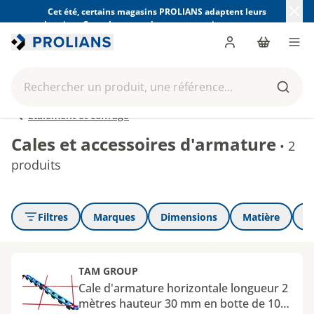
Cet été, certains magasins PROLIANS adaptent leurs
horaires. Consultez ceux de votre magasin avant votre
visite.
Trouver mon magasin
Me connecter
Panier
Men
Rechercher un produit, une référence...
Reche
Étaiement et coffrage
Cales et accessoires d'armature
•
2
produits
Filtres
Marques
Dimensions
Matière
+ 
TAM GROUP
Cale d'armature horizontale longueur 2
mètres hauteur 30 mm en botte de 100