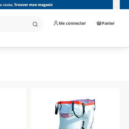
 visite.
Trouver mon magasin
Me connecter
Panier
Rechercher
, machines et
Plomberie, Sanitaire,
Équipements de
ents d'atelier
Chauffage, Climatisation
chantier
et Pompage