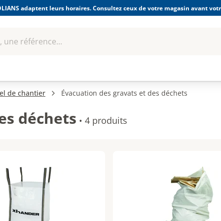
LIANS adaptent leurs horaires. Consultez ceux de votre magasin avant votre
 une référence...
Boulonnerie-visserie et
Soudage
bles
Quincaillerie
Fixations
équipem
el de chantier
Évacuation des gravats et des déchets
des déchets
•
4 produits