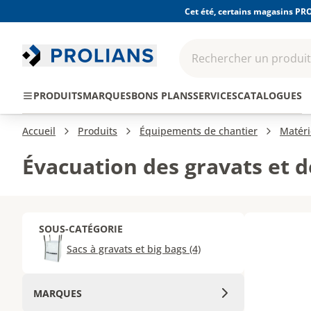
Cet été, certains magasins PRO
Rechercher un produit,
EPI - Protection
Outillage
Consomma
PRODUITS
MARQUES
BONS PLANS
SERVICES
CATALOGUES
individuelle
Accueil
Produits
Équipements de chantier
Matéri
Évacuation des gravats et 
SOUS-CATÉGORIE
Sacs à gravats et big bags (4)
MARQUES