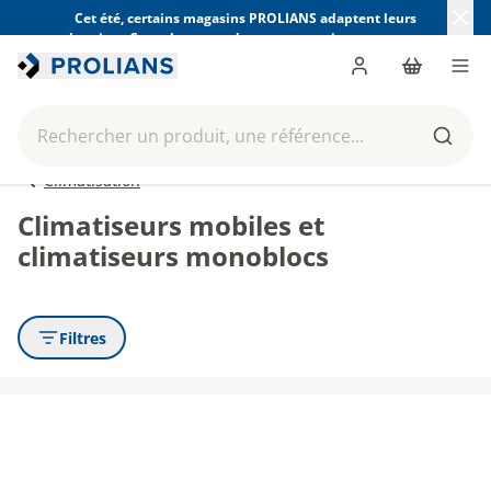
Cet été, certains magasins PROLIANS adaptent leurs
horaires. Consultez ceux de votre magasin avant votre
visite.
Trouver mon magasin
Me connecter
Panier
Men
Rechercher un produit, une référence...
Reche
Climatisation
Climatiseurs mobiles et
climatiseurs monoblocs
Filtres