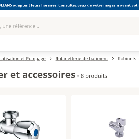
LIANS adaptent leurs horaires. Consultez ceux de votre magasin avant votre
 une référence...
Boulonnerie-visserie et
Soudage
bles
Quincaillerie
Fixations
équipem
imatisation et Pompage
Robinetterie de batiment
Robinets 
r et accessoires
•
8 produits