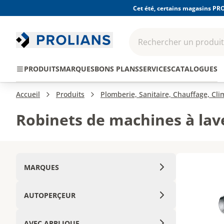
Cet été, certains magasins PRO
Rechercher un produit,
EPI - Protection
Outillage
Consomma
PRODUITS
MARQUES
BONS PLANS
SERVICES
CATALOGUES
individuelle
Accueil
Produits
Plomberie, Sanitaire, Chauffage, Cl
Robinets de machines à lave
MARQUES
AUTOPERÇEUR
AVEC APPLIQUE