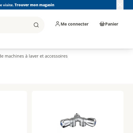
 visite.
Trouver mon magasin
Me connecter
Panier
Rechercher
, machines et
Plomberie, Sanitaire,
Équipements de
ents d'atelier
Chauffage, Climatisation
chantier
et Pompage
de machines à laver et accessoires