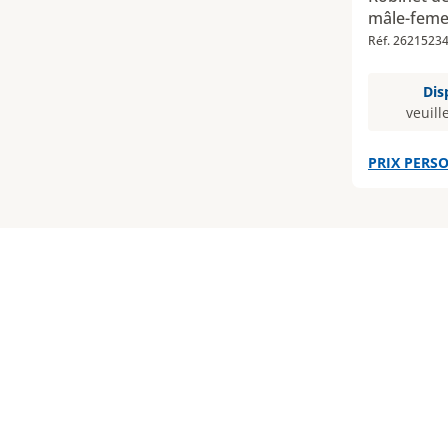
mâle-femell
Réf. 2621523
Dis
veuill
PRIX PERSO