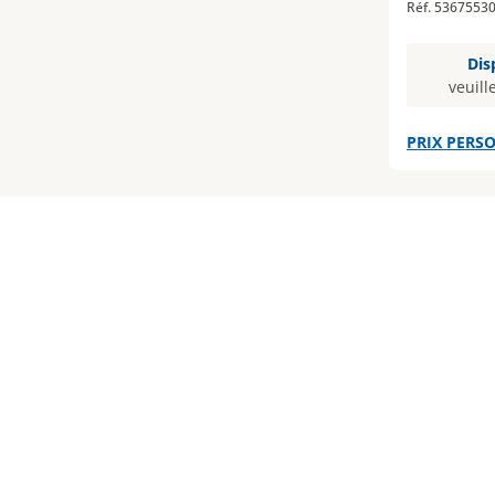
Réf. 5367553
Dis
veuill
PRIX PERSO