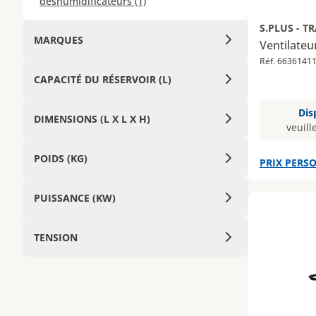
déshumidificateurs (1)
S.PLUS - T
MARQUES
Ventilateu
Réf. 6636141
CAPACITÉ DU RÉSERVOIR (L)
Dis
DIMENSIONS (L X L X H)
veuill
POIDS (KG)
PRIX PERSO
PUISSANCE (KW)
TENSION