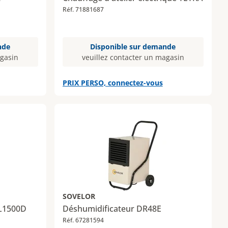
Réf. 71881687
nde
Disponible sur demande
agasin
veuillez contacter un magasin
PRIX PERSO, connectez-vous
SOVELOR
LL1500D
Déshumidificateur DR48E
Réf. 67281594