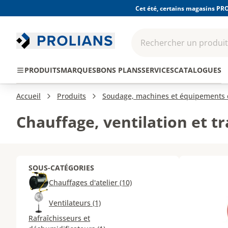
Cet été, certains magasins PRO
Rechercher un produit,
EPI - Protection
Outillage
Consomma
PRODUITS
MARQUES
BONS PLANS
SERVICES
CATALOGUES
individuelle
Accueil
Produits
Soudage, machines et équipements d
Chauffage, ventilation et tr
SOUS-CATÉGORIES
Chauffages d'atelier (10)
Ventilateurs (1)
Rafraîchisseurs et