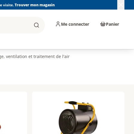
 visite.
Trouver mon magasin
Me connecter
Panier
Rechercher
, machines et
Plomberie, Sanitaire,
Équipements de
ents d'atelier
Chauffage, Climatisation
chantier
et Pompage
e, ventilation et traitement de l'air