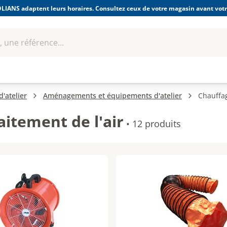
LIANS adaptent leurs horaires. Consultez ceux de votre magasin avant votre
 une référence...
Boulonnerie-visserie et
Soudage
bles
Quincaillerie
Fixations
équipem
'atelier
Aménagements et équipements d'atelier
Chauffag
aitement de l'air
•
12 produits