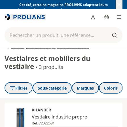
Cet été, certains magasins PROLIANS adaptent leurs
horaires. Consultez ceux de votre magasin avant votre
visite.
Trouver mon magasin
Me connecter
Panier
Men
Rechercher un produit, une référence...
Reche
Aménagements et équipements d'atelier
Vestiaires et mobiliers du
vestiaire
•
3 produits
Filtres
Sous-catégorie
Marques
Coloris
XHANDER
Vestiaire industrie propre
Réf. 72322681