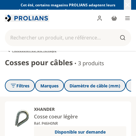
Cet été, certains magasins PROLIANS adaptent leurs
horaires. Consultez ceux de votre magasin avant votre
visite.
Trouver mon magasin
Me connecter
Panier
Men
Rechercher un produit, une référence...
Reche
Accessoires de levage
Cosses pour câbles
•
3 produits
Filtres
Marques
Diamètre de câble (mm)
Fi
XHANDER
Cosse coeur légère
Réf. P46H0NR
Disponible sur demande