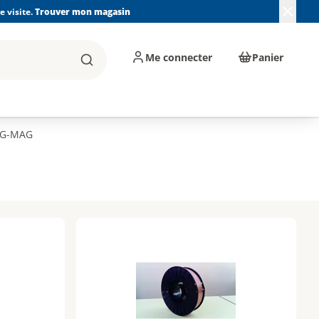
 visite.
Trouver mon magasin
Me connecter
Panier
Rechercher
, machines et
Plomberie, Sanitaire,
Équipements de
ents d'atelier
Chauffage, Climatisation
chantier
et Pompage
MIG-MAG