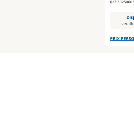
Réf. 5325060
Dis
veuill
PRIX PERSO