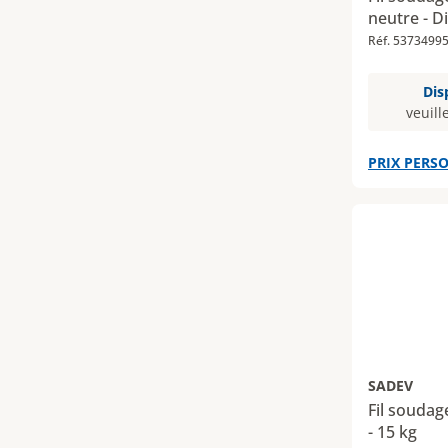
neutre - D
Réf. 5373499
Dis
veuill
PRIX PERSO
SADEV
Fil soudag
- 15 kg