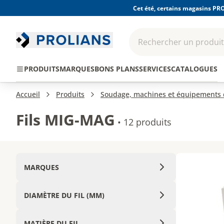
Cet été, certains magasins PRO
Rechercher un produit,
EPI - Protection
Outillage
Consomma
PRODUITS
MARQUES
BONS PLANS
SERVICES
CATALOGUES
individuelle
Accueil
Produits
Soudage, machines et équipements d
Fils MIG-MAG
•
12 produits
MARQUES
DIAMÈTRE DU FIL (MM)
MATIÈRE DU FIL