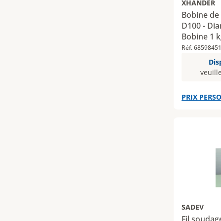
XHANDER
Bobine de 
D100 - Dia
Bobine 1 k
Réf. 6859845
Dis
veuill
PRIX PERSO
SADEV
Fil soudag