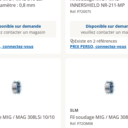
iamètre : 0,8 mm
INNERSHIELD NR-211-MP
5
Réf. P72007S
ponible sur demande
Disponible sur dema
ez contacter un magasin
veuillez contacter un m
Existe en 2 références
, connectez-vous
PRIX PERSO, connectez-vous
SLM
e MIG / MAG 308LSi 10/10
Fil soudage MIG / MAG 308
Réf. P72OM08