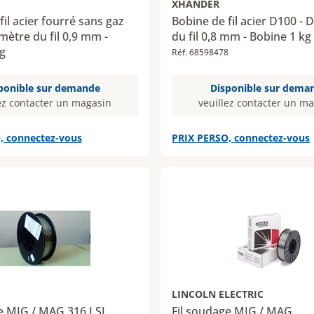
XHANDER
fil acier fourré sans gaz
Bobine de fil acier D100 - 
mètre du fil 0,9 mm -
du fil 0,8 mm - Bobine 1 kg
g
Réf. 68598478
1
ponible sur demande
Disponible sur dema
ez contacter un magasin
veuillez contacter un m
, connectez-vous
PRIX PERSO, connectez-vous
LINCOLN ELECTRIC
e MIG / MAG 316 LSI
Fil soudage MIG / MAG