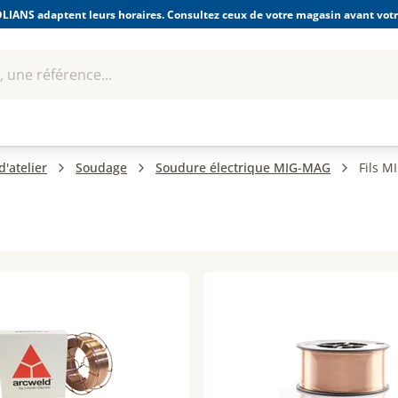
LIANS adaptent leurs horaires. Consultez ceux de votre magasin avant votre
 une référence...
Boulonnerie-visserie et
Soudage
bles
Quincaillerie
Fixations
équipem
'atelier
Soudage
Soudure électrique MIG-MAG
Fils 