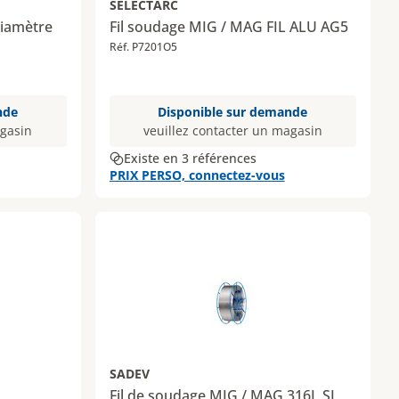
SELECTARC
Diamètre
Fil soudage MIG / MAG FIL ALU AG5
Réf. P7201O5
nde
Disponible sur demande
agasin
veuillez contacter un magasin
Existe en 3 références
PRIX PERSO, connectez-vous
SADEV
Fil de soudage MIG / MAG 316L SI