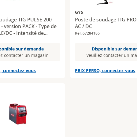
GYS
soudage TIG PULSE 200
Poste de soudage TIG PRO
- version PACK - Type de
AC / DC
AC/DC - Intensité de
Réf. 67284186
200 A
0
ponible sur demande
Disponible sur dema
ez contacter un magasin
veuillez contacter un m
, connectez-vous
PRIX PERSO, connectez-vous