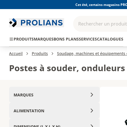
Cet été, certains magasins PRO
Rechercher un produit,
EPI - Protection
Outillage
Consomma
PRODUITS
MARQUES
BONS PLANS
SERVICES
CATALOGUES
individuelle
Accueil
Produits
Soudage, machines et équipements d
Postes à souder, onduleurs
MARQUES
ALIMENTATION
DIMENSIONS (L X L X H)