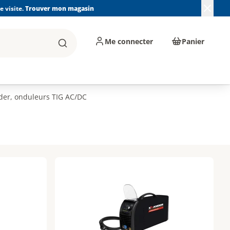
 visite.
Trouver mon magasin
Me connecter
Panier
Rechercher
, machines et
Plomberie, Sanitaire,
Équipements de
ents d'atelier
Chauffage, Climatisation
chantier
et Pompage
der, onduleurs TIG AC/DC