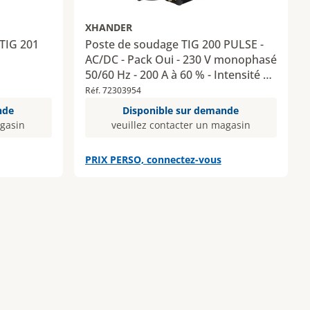
XHANDER
TIG 201
Poste de soudage TIG 200 PULSE -
AC/DC - Pack Oui - 230 V monophasé
50/60 Hz - 200 A à 60 % - Intensité de
soudage 200 A - 510 x 190 x 340 mm
Réf. 72303954
nde
Disponible sur demande
agasin
veuillez contacter un magasin
PRIX PERSO, connectez-vous