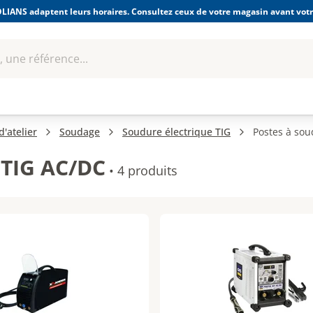
LIANS adaptent leurs horaires. Consultez ceux de votre magasin avant votre
 une référence...
Boulonnerie-visserie et
Soudage
bles
Quincaillerie
Fixations
équipem
'atelier
Soudage
Soudure électrique TIG
Postes à sou
 TIG AC/DC
•
4 produits