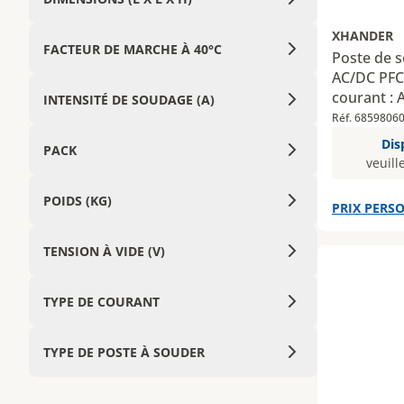
XHANDER
FACTEUR DE MARCHE À 40°C
Poste de 
AC/DC PFC 
courant : 
INTENSITÉ DE SOUDAGE (A)
soudage : 
Réf. 6859806
Dis
PACK
veuill
POIDS (KG)
PRIX PERSO
TENSION À VIDE (V)
TYPE DE COURANT
TYPE DE POSTE À SOUDER