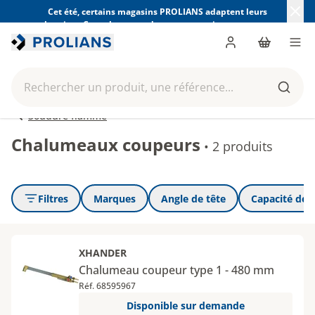
Cet été, certains magasins PROLIANS adaptent leurs
horaires. Consultez ceux de votre magasin avant votre
visite.
Trouver mon magasin
Me connecter
Panier
Men
Rechercher un produit, une référence...
Reche
Soudure flamme
Chalumeaux coupeurs
•
2 produits
Filtres
Marques
Angle de tête
Capacité de
XHANDER
Chalumeau coupeur type 1 - 480 mm
Réf. 68595967
Disponible sur demande