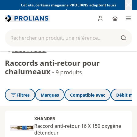
Cet été, certains magasins PROLIANS adaptent leurs
horaires. Consultez ceux de votre magasin avant votre
visite.
Trouver mon magasin
Me connecter
Panier
Men
Rechercher un produit, une référence...
Reche
Soudure flamme
Raccords anti-retour pour
chalumeaux
•
9 produits
Filtres
Marques
Compatible avec
Débit max
XHANDER
Raccord anti-retour 16 X 150 oxygène
détendeur