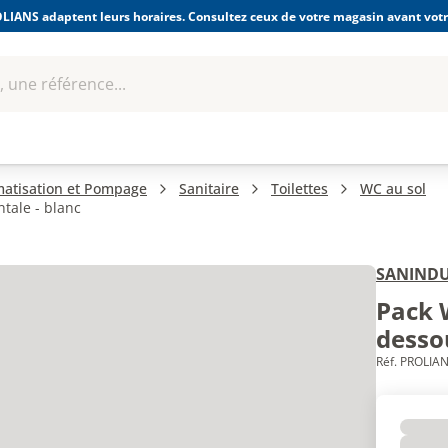
LIANS adaptent leurs horaires. Consultez ceux de votre magasin avant votre
 une référence...
Boulonnerie-visserie et
Soudage
bles
Quincaillerie
Fixations
équipem
imatisation et Pompage
Sanitaire
Toilettes
WC au sol
tale - blanc
SANIND
Pack 
dessou
Réf. PROLIAN