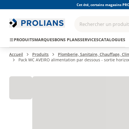
Cet été, certains magasins PRO
Rechercher un produit,
EPI - Protection
Outillage
Consomma
PRODUITS
MARQUES
BONS PLANS
SERVICES
CATALOGUES
individuelle
Accueil
Produits
Plomberie, Sanitaire, Chauffage, Cl
Pack WC AVEIRO alimentation par dessous - sortie horizon