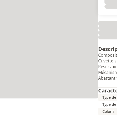
Descri
Compositi
Cuvette s
Réservoir
Mécanism
Abattant 
Caract
Type de
Type de 
Coloris