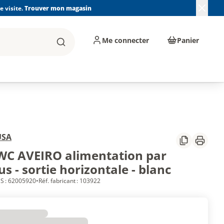
 visite.
Trouver mon magasin
Me connecter
Panier
Rechercher
, machines et
Plomberie, Sanitaire,
Équipements de
ents d'atelier
Chauffage, Climatisation
chantier
et Pompage
USA
Partager
Imprim
WC AVEIRO alimentation par
s - sortie horizontale - blanc
S : 62005920
•
Réf. fabricant : 103922