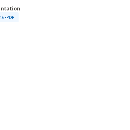
ntation
ma
•
PDF