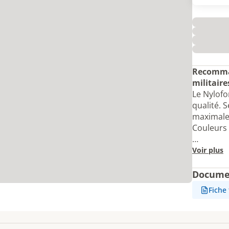
Recomman
militaire
Le Nylofo
qualité. S
maximale
Couleurs 
…
Voir plus
Docume
Fiche