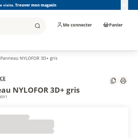
 visite.
Trouver mon magasin
Me connecter
Panier
Rechercher
, machines et
Plomberie, Sanitaire,
Équipements de
ents d'atelier
Chauffage, Climatisation
chantier
et Pompage
Panneau NYLOFOR 3D+ gris
CE
Partager
Imprim
au NYLOFOR 3D+ gris
00Y1