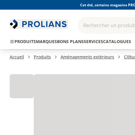
Cet été, certains magasins PRO
Rechercher un produit,
EPI - Protection
Outillage
Consomma
PRODUITS
MARQUES
BONS PLANS
SERVICES
CATALOGUES
individuelle
Accueil
Produits
Aménagements extérieurs
Clôtu