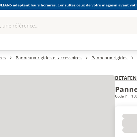
LIANS adaptent leurs horaires. Consultez ceux de votre magasin avant votre
 une référence...
Boulonnerie-visserie et
Soudage
bles
Quincaillerie
Fixations
équipem
res
Panneaux rigides et accessoires
Panneaux rigides
BETAFEN
Panne
Code P : P10