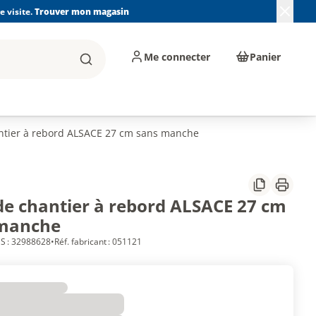
 visite.
Trouver mon magasin
Me connecter
Panier
Rechercher
, machines et
Plomberie, Sanitaire,
Équipements de
ents d'atelier
Chauffage, Climatisation
chantier
et Pompage
antier à rebord ALSACE 27 cm sans manche
Partager
Imprim
 de chantier à rebord ALSACE 27 cm
manche
S : 32988628
•
Réf. fabricant : 051121