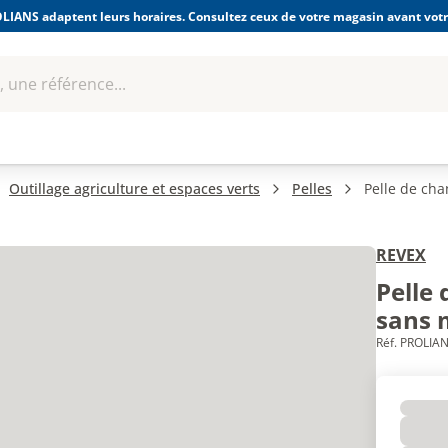
LIANS adaptent leurs horaires. Consultez ceux de votre magasin avant votre
 une référence...
Boulonnerie-visserie et
Soudage
bles
Quincaillerie
Fixations
équipem
Outillage agriculture et espaces verts
Pelles
Pelle de ch
REVEX
Pelle
sans 
Réf. PROLIAN