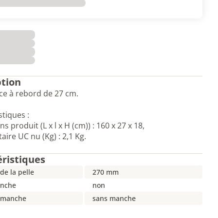
ption
ace à rebord de 27 cm.
stiques :
 produit (L x l x H (cm)) : 160 x 27 x 18,
aire UC nu (Kg) : 2,1 Kg.
éristiques
de la pelle
270 mm
anche
non
 manche
sans manche