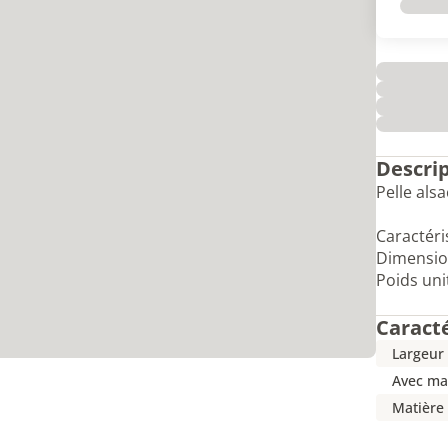
Descri
Pelle als
Caractéri
Dimensions
Poids unit
Caract
Largeur 
Avec m
Matière