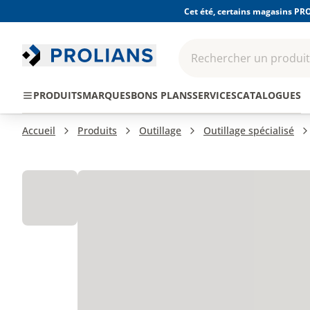
Cet été, certains magasins PRO
Rechercher un produit,
EPI - Protection
Outillage
Consomma
PRODUITS
MARQUES
BONS PLANS
SERVICES
CATALOGUES
individuelle
Accueil
Produits
Outillage
Outillage spécialisé