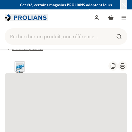
Cet été, certains magasins PROLIANS adaptent leurs
horaires. Consultez ceux de votre magasin avant votre
visite.
Trouver mon magasin
Me connecter
Panier
Men
Rechercher un produit, une référence...
Reche
Brocs et pichets
Partager
Impr