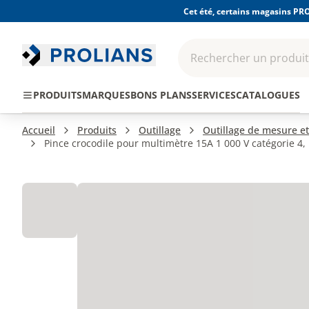
Cet été, certains magasins PRO
Rechercher un produit,
EPI - Protection
Outillage
Consomma
PRODUITS
MARQUES
BONS PLANS
SERVICES
CATALOGUES
individuelle
Accueil
Produits
Outillage
Outillage de mesure et
Pince crocodile pour multimètre 15A 1 000 V catégorie 4, 