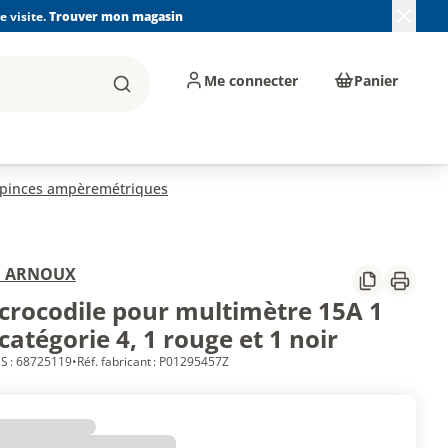
 visite.
Trouver mon magasin
Me connecter
Panier
Rechercher
, machines et
Plomberie, Sanitaire,
Équipements de
ents d'atelier
Chauffage, Climatisation
chantier
et Pompage
 pinces ampèremétriques
N ARNOUX
Partager
Imprim
 crocodile pour multimètre 15A 1
catégorie 4, 1 rouge et 1 noir
S : 68725119
•
Réf. fabricant : P01295457Z