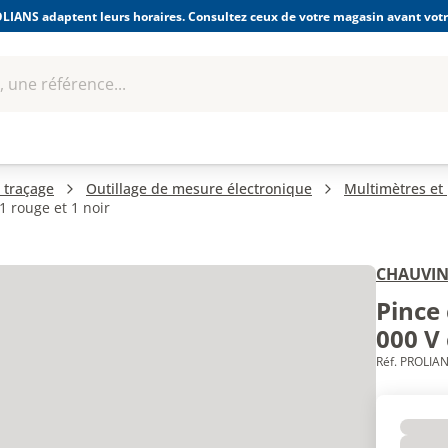
LIANS adaptent leurs horaires. Consultez ceux de votre magasin avant votre
 une référence...
Boulonnerie-visserie et
Soudage
bles
Quincaillerie
Fixations
équipem
 traçage
Outillage de mesure électronique
Multimètres et
1 rouge et 1 noir
CHAUVI
Pince
000 V 
Réf. PROLIAN