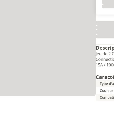
Descri
Jeu de 2 C
Connectiq
15A / 100
Caract
Type d'a
Couleur
Compati