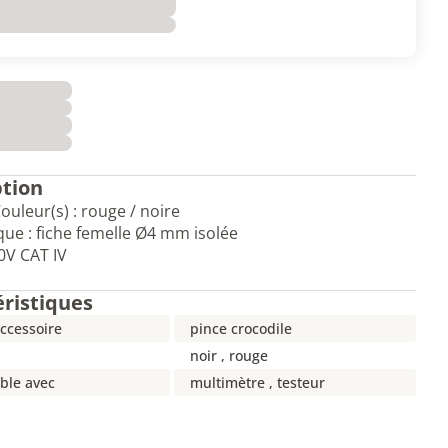
ption
ouleur(s) : rouge / noire
ue : fiche femelle Ø4 mm isolée
0V CAT IV
éristiques
ccessoire
pince crocodile
noir , rouge
ble avec
multimètre , testeur