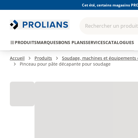
Cet été, certains magasins PRO
Rechercher un produit,
EPI - Protection
Outillage
Consomma
PRODUITS
MARQUES
BONS PLANS
SERVICES
CATALOGUES
individuelle
Accueil
Produits
Soudage, machines et équipements d
Pinceau pour pâte décapante pour soudage