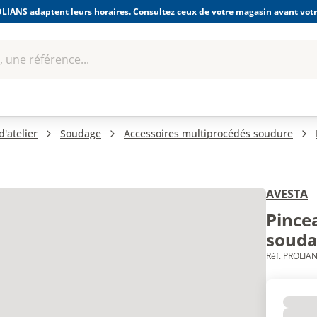
LIANS adaptent leurs horaires. Consultez ceux de votre magasin avant votre
 une référence...
Boulonnerie-visserie et
Soudage
bles
Quincaillerie
Fixations
équipem
'atelier
Soudage
Accessoires multiprocédés soudure
AVESTA
Pince
soud
Réf. PROLIAN