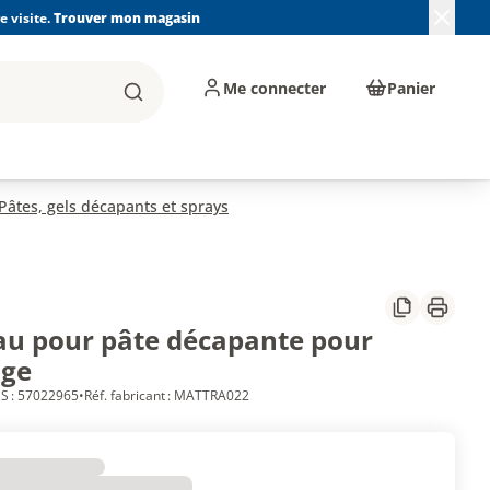
 visite.
Trouver mon magasin
Me connecter
Panier
Rechercher
, machines et
Plomberie, Sanitaire,
Équipements de
ents d'atelier
Chauffage, Climatisation
chantier
et Pompage
Pâtes, gels décapants et sprays
Partager
Imprim
au pour pâte décapante pour
age
S : 57022965
•
Réf. fabricant : MATTRA022