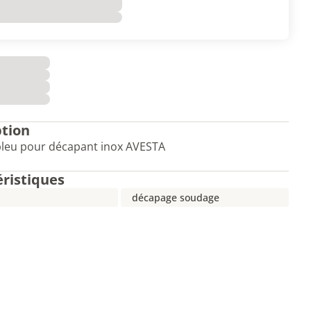
ption
bleu pour décapant inox AVESTA
éristiques
décapage soudage