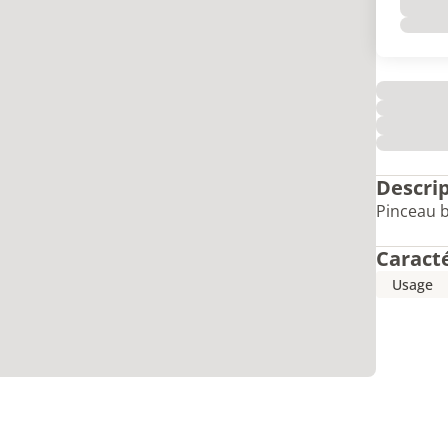
Descri
Pinceau 
Caract
Usage