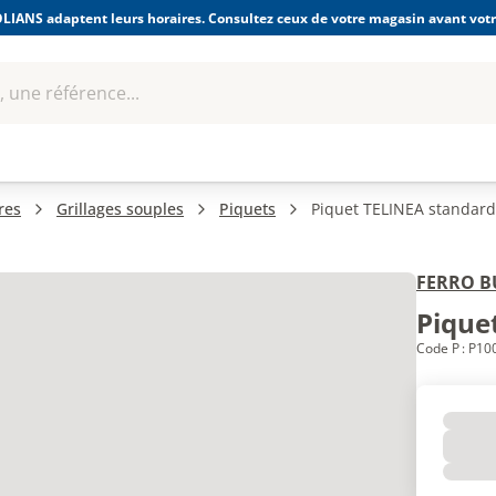
LIANS adaptent leurs horaires. Consultez ceux de votre magasin avant votre
 une référence...
Boulonnerie-visserie et
Soudage
bles
Quincaillerie
Fixations
équipem
res
Grillages souples
Piquets
Piquet TELINEA standard 
FERRO B
Pique
Code P : P1