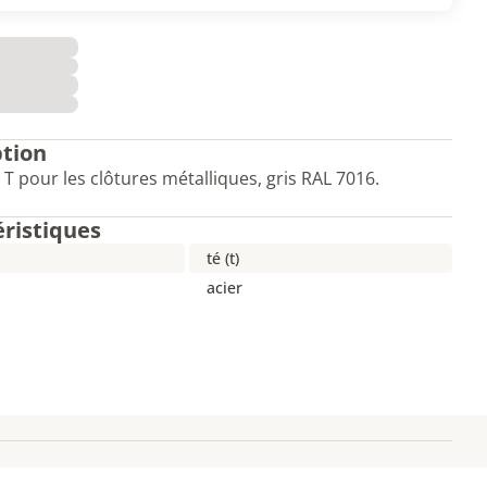
ption
 T pour les clôtures métalliques, gris RAL 7016.
éristiques
té (t)
acier