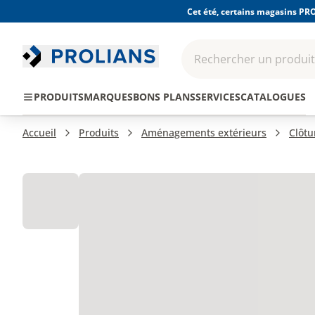
Cet été, certains magasins PRO
Rechercher un produit,
EPI - Protection
Outillage
Consomma
PRODUITS
MARQUES
BONS PLANS
SERVICES
CATALOGUES
individuelle
Accueil
Produits
Aménagements extérieurs
Clôtu