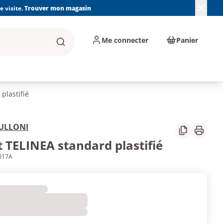
 visite.
Trouver mon magasin
Me connecter
Panier
Rechercher
, machines et
Plomberie, Sanitaire,
Équipements de
ents d'atelier
Chauffage, Climatisation
chantier
et Pompage
plastifié
ULLONI
Partager
Imprim
t TELINEA standard plastifié
0017A