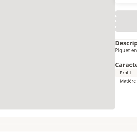
Descri
Piquet en
Caract
Profil
Matière