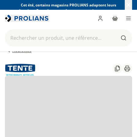
Cet été, certains magasins PROLIANS adaptent leurs
horaires. Consultez ceux de votre magasin avant votre
visite.
Trouver mon magasin
Me connecter
Panier
Men
Rechercher un produit, une référence...
Reche
Roulettes
Partager
Impr