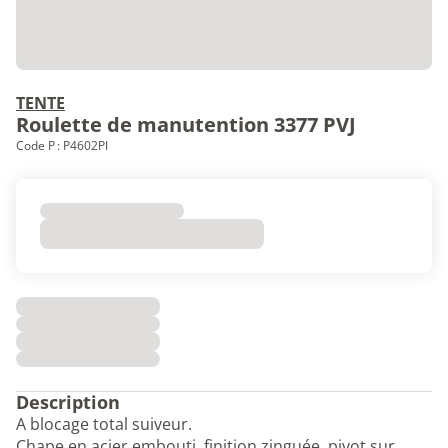
TENTE
Roulette de manutention 3377 PVJ
Code P : P4602PI
Description
A blocage total suiveur.
Chape en acier embouti, finition zinguée, pivot sur