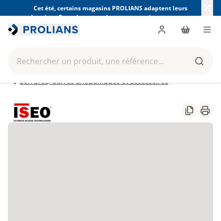
Cet été, certains magasins PROLIANS adaptent leurs
horaires. Consultez ceux de votre magasin avant votre
visite.
Trouver mon magasin
Me connecter
Panier
Men
Rechercher un produit, une référence...
Reche
Serrures, barres antipaniques et accessoires
Partager
Impr