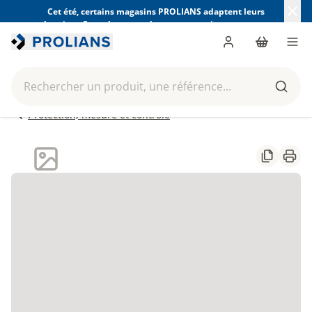
Cet été, certains magasins PROLIANS adaptent leurs
horaires. Consultez ceux de votre magasin avant votre
visite.
Trouver mon magasin
Me connecter
Panier
Men
Rechercher un produit, une référence...
Reche
Protection, mesure et contrôle
Partager
Impr