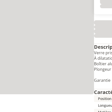
Descri
Verre pri
À dilatati
Boîtier a
Plongeur 
Garantie 
Caract
Position
Longueu