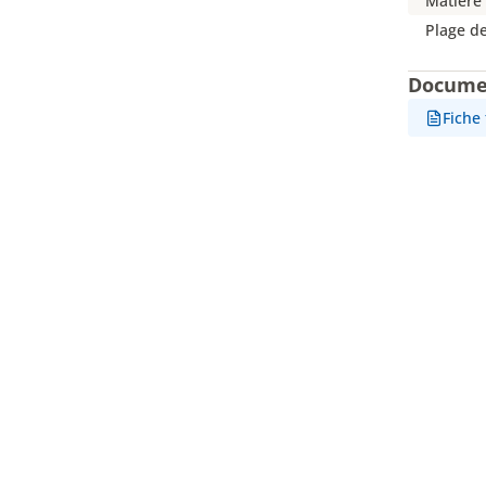
Matière 
Plage d
Docume
Fiche