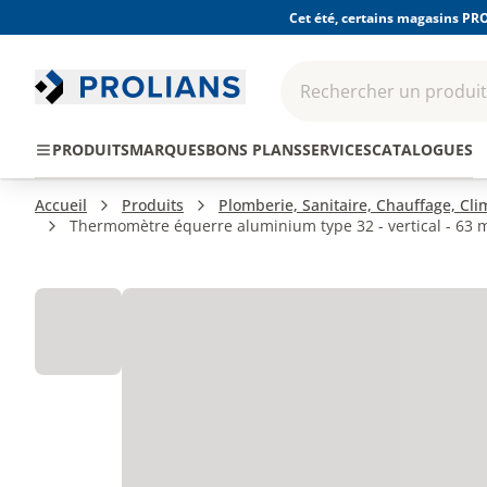
Cet été, certains magasins PRO
Rechercher un produit,
EPI - Protection
Outillage
Consomma
PRODUITS
MARQUES
BONS PLANS
SERVICES
CATALOGUES
individuelle
Accueil
Produits
Plomberie, Sanitaire, Chauffage, Cl
Thermomètre équerre aluminium type 32 - vertical - 63