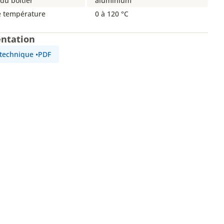
du boîtier
aluminium
e température
0 à 120 °C
ntation
 technique
•
PDF