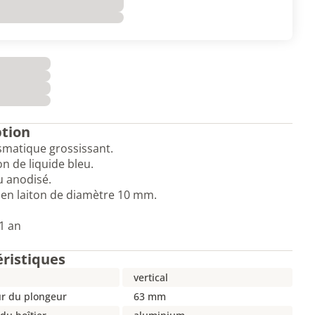
ption
smatique grossissant.
on de liquide bleu.
lu anodisé.
en laiton de diamètre 10 mm.
1 an
éristiques
vertical
r du plongeur
63 mm