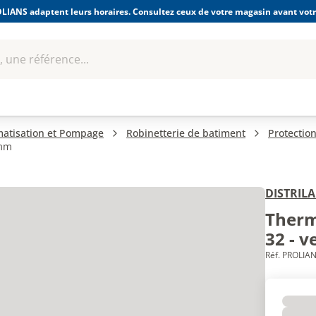
LIANS adaptent leurs horaires. Consultez ceux de votre magasin avant votre
 une référence...
Boulonnerie-visserie et
Soudage
bles
Quincaillerie
Fixations
équipem
imatisation et Pompage
Robinetterie de batiment
Protection
 mm
DISTRIL
Therm
32 - v
Réf. PROLIAN