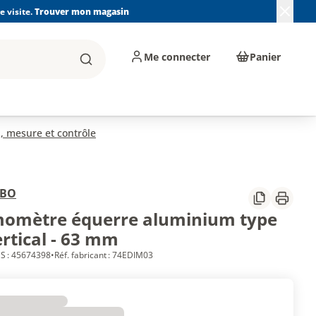
 visite.
Trouver mon magasin
Me connecter
Panier
Rechercher
, machines et
Plomberie, Sanitaire,
Équipements de
ents d'atelier
Chauffage, Climatisation
chantier
et Pompage
, mesure et contrôle
ABO
Partager
Imprim
omètre équerre aluminium type
ertical - 63 mm
S : 45674398
•
Réf. fabricant : 74EDIM03