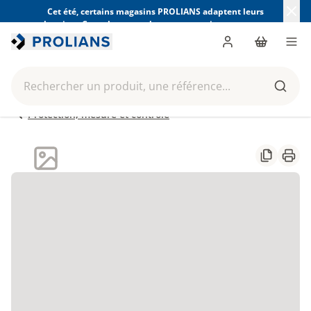
Cet été, certains magasins PROLIANS adaptent leurs
horaires. Consultez ceux de votre magasin avant votre
visite.
Trouver mon magasin
Me connecter
Panier
Men
Rechercher un produit, une référence...
Reche
Protection, mesure et contrôle
Partager
Impr