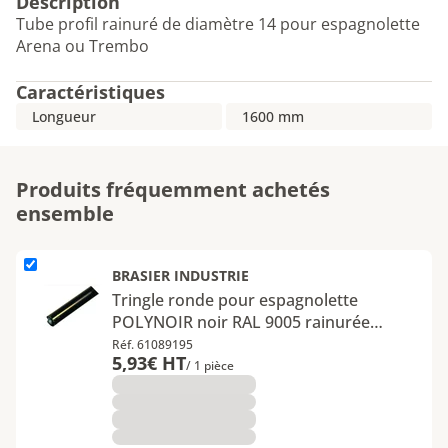
Description
Tube profil rainuré de diamètre 14 pour espagnolette
Arena ou Trembo
Caractéristiques
Longueur
1600 mm
Produits fréquemment achetés
ensemble
L'élément Tringle ronde pour espagnolette POLYNOIR noir RAL 
BRASIER INDUSTRIE
Tringle ronde pour espagnolette
POLYNOIR noir RAL 9005 rainurée
longueur 1400 mm
Réf. 61089195
5,93€ HT
/ 1 pièce