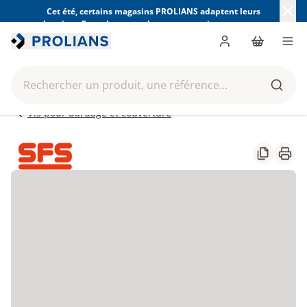
Cet été, certains magasins PROLIANS adaptent leurs
horaires. Consultez ceux de votre magasin avant votre
visite.
Trouver mon magasin
Me connecter
Panier
Men
Rechercher un produit, une référence...
Reche
Vis pour bardage et couverture
Partager
Impr