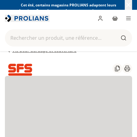
Cet été, certains magasins PROLIANS adaptent leurs
horaires. Consultez ceux de votre magasin avant votre
visite.
Trouver mon magasin
Me connecter
Panier
Men
Rechercher un produit, une référence...
Reche
Vis pour bardage et couverture
Partager
Impr