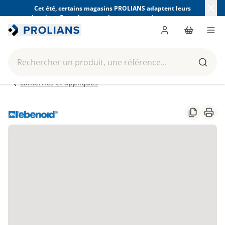
Cet été, certains magasins PROLIANS adaptent leurs
horaires. Consultez ceux de votre magasin avant votre
visite.
Trouver mon magasin
Me connecter
Panier
Men
Rechercher un produit, une référence...
Reche
Lanternes et appliques
Partager
Impr