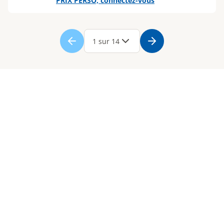
PRIX PERSO, connectez-vous
Page
1
Page
2
Page
3
Page
4
Page
5
Page
6
Page
7
Page
8
Page
9
Page
1 sur 14