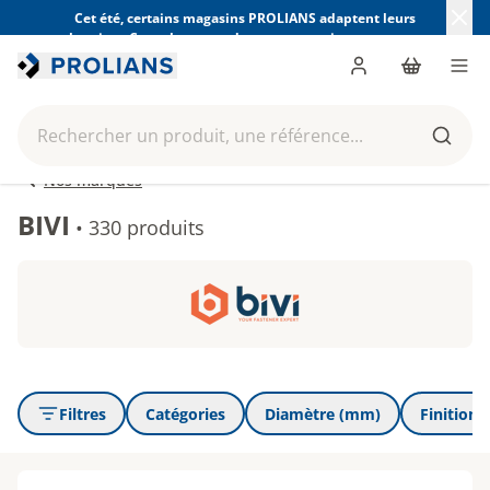
Cet été, certains magasins PROLIANS adaptent leurs
horaires. Consultez ceux de votre magasin avant votre
visite.
Trouver mon magasin
Me connecter
Panier
Men
Rechercher un produit, une référence...
Reche
Nos marques
BIVI
•
330 produits
Filtres
Catégories
Diamètre (mm)
Finition