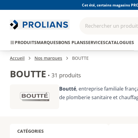
Cet été, certains magasins PRO
Rechercher un produit,
EPI - Protection
Outillage
Consomma
PRODUITS
MARQUES
BONS PLANS
SERVICES
CATALOGUES
individuelle
Accueil
Nos marques
BOUTTE
BOUTTE
•
31 produits
Boutté
, entreprise familiale fran
de plomberie sanitaire et chauffa
CATÉGORIES