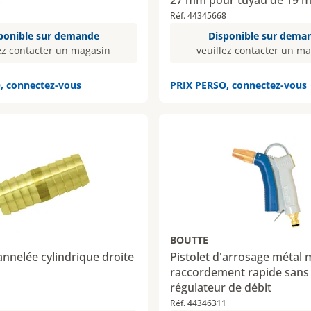
27 mm pour tuyau de 19 
2
Réf. 44345668
ponible sur demande
Disponible sur dema
ez contacter un magasin
veuillez contacter un m
, connectez-vous
PRIX PERSO, connectez-vous
BOUTTE
annelée cylindrique droite
Pistolet d'arrosage métal m
raccordement rapide sans
régulateur de débit
Réf. 44346311