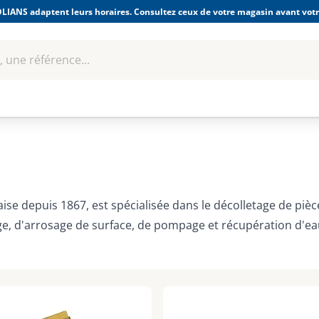
LIANS adaptent leurs horaires. Consultez ceux de votre magasin avant votre
 une référence...
Boulonnerie-visserie et
Soudage
bles
Quincaillerie
Fixations
équipem
çaise depuis 1867, est spécialisée dans le décolletage de piè
ge, d'arrosage de surface, de pompage et récupération d'ea