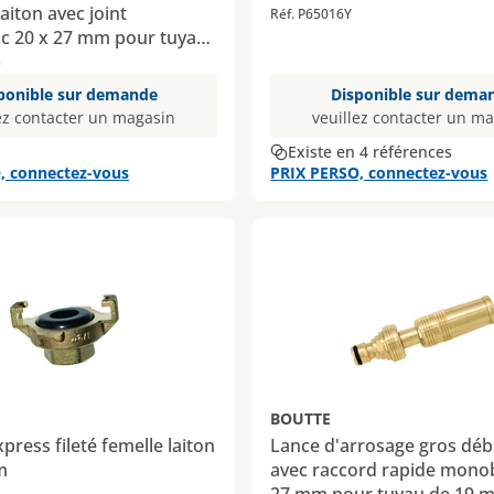
laiton avec joint
Réf. P65016Y
c 20 x 27 mm pour tuyau
5
ponible sur demande
Disponible sur dema
ez contacter un magasin
veuillez contacter un m
Existe en 4 références
, connectez-vous
PRIX PERSO, connectez-vous
BOUTTE
press fileté femelle laiton
Lance d'arrosage gros débi
m
avec raccord rapide monob