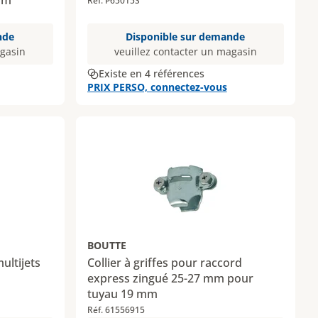
mm
Réf. P65015S
nde
Disponible sur demande
agasin
veuillez contacter un magasin
Existe en 4 références
PRIX PERSO, connectez-vous
BOUTTE
ultijets
Collier à griffes pour raccord
express zingué 25-27 mm pour
tuyau 19 mm
Réf. 61556915