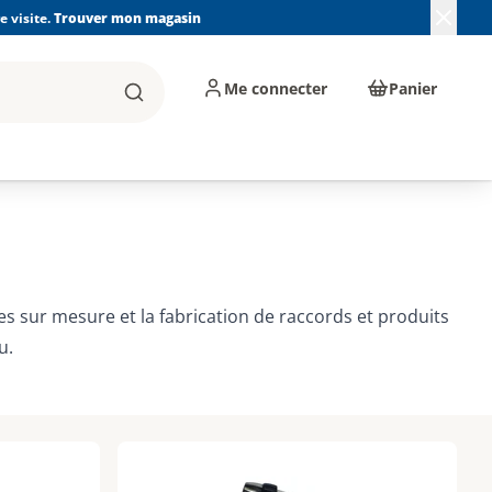
 visite.
Trouver mon magasin
Me connecter
Panier
Rechercher
, machines et
Plomberie, Sanitaire,
Équipements de
ents d'atelier
Chauffage, Climatisation
chantier
et Pompage
ces sur mesure et la fabrication de raccords et produits
u.