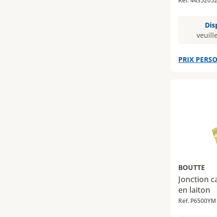
Réf. 4435205
Dis
veuill
PRIX PERSO
BOUTTE
Jonction c
en laiton
Réf. P6500YM