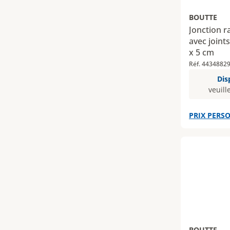
BOUTTE
Jonction r
avec joint
x 5 cm
Réf. 4434882
Dis
veuill
PRIX PERSO
BOUTTE