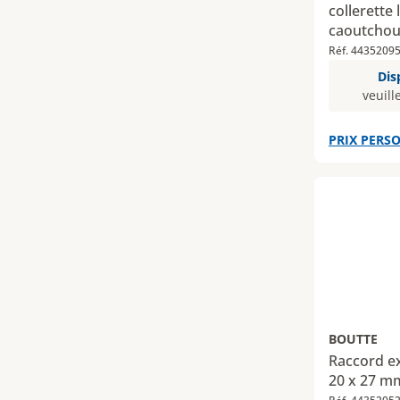
collerette 
caoutchou
de 19 mm
Réf. 4435209
Dis
veuill
PRIX PERSO
BOUTTE
Raccord ex
20 x 27 m