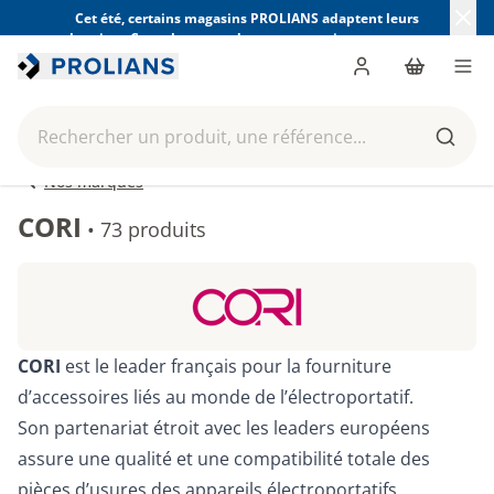
Cet été, certains magasins PROLIANS adaptent leurs
horaires. Consultez ceux de votre magasin avant votre
visite.
Trouver mon magasin
Me connecter
Panier
Men
Rechercher un produit, une référence...
Reche
Nos marques
CORI
•
73 produits
CORI
est le leader français pour la fourniture
d’accessoires liés au monde de l’électroportatif.
Son partenariat étroit avec les leaders européens
assure une qualité et une compatibilité totale des
pièces d’usures des appareils électroportatifs.