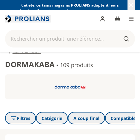
Cet été, certains magasins PROLIANS adaptent leurs
horaires. Consultez ceux de votre magasin avant votre
visite.
Trouver mon magasin
Me connecter
Panier
Men
Rechercher un produit, une référence...
Reche
Nos marques
DORMAKABA
•
109 produits
Filtres
Catégorie
A coup final
Compatible a