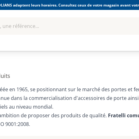
LIANS adaptent leurs horaires. Consultez ceux de votre magasin avant votre
 une référence...
Boulonnerie-visserie et
Soudage
bles
Quincaillerie
Fixations
équipem
uits
éée en 1965, se positionnant sur le marché des portes et fe
nnue dans la commercialisation d'accessoires de porte ainsi
els au niveau mondial.
ambition de proposer des produits de qualité.
Fratelli com
SO 9001:2008.