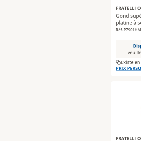
FRATELLI 
Gond supér
platine à 
Réf. P7901HM
Dis
veuill
Existe en
PRIX PERSO
FRATELLI 