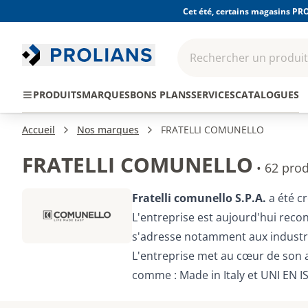
Cet été, certains magasins PRO
Rechercher un produit,
EPI - Protection
Outillage
Consomma
PRODUITS
MARQUES
BONS PLANS
SERVICES
CATALOGUES
individuelle
Accueil
Nos marques
FRATELLI COMUNELLO
FRATELLI COMUNELLO
•
62 prod
Fratelli comunello S.P.A.
a été cr
L'entreprise est aujourd'hui reco
s'adresse notamment aux industri
L'entreprise met au cœur de son 
comme : Made in Italy et UNI EN I