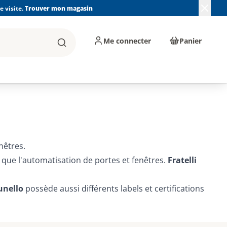
 visite.
Trouver mon magasin
Me connecter
Panier
Rechercher
, machines et
Plomberie, Sanitaire,
Équipements de
ents d'atelier
Chauffage, Climatisation
chantier
et Pompage
nêtres.
 que l'automatisation de portes et fenêtres.
Fratelli
unello
possède aussi différents labels et certifications