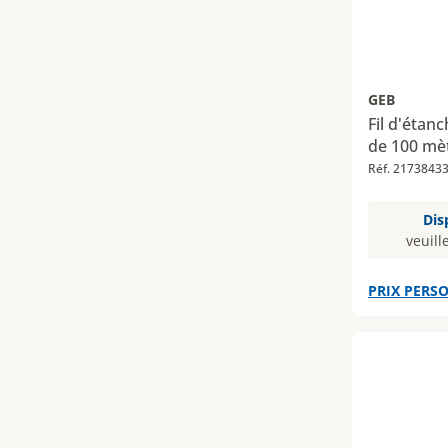
GEB
Fil d'étanc
de 100 mè
Réf. 2173843
Dis
veuill
PRIX PERSO