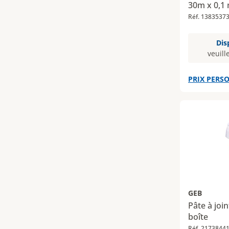
30m x 0,1
Réf. 1383537
Dis
veuill
PRIX PERSO
GEB
Pâte à joi
boîte
Réf. 2173844