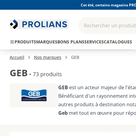
Cet été, certains magasins PRO
Rechercher un produit,
EPI - Protection
Outillage
Consomma
PRODUITS
MARQUES
BONS PLANS
SERVICES
CATALOGUES
individuelle
Accueil
Nos marques
GEB
GEB
•
73 produits
GEB
est un acteur majeur de l'éta
Bénéficiant d'un rayonnement int
autres produits à destination not
Geb
met tout en œuvre pour répondr