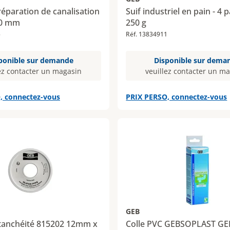
éparation de canalisation
Suif industriel en pain - 4 
50 mm
250 g
5
Réf. 13834911
ponible sur demande
Disponible sur dema
ez contacter un magasin
veuillez contacter un m
, connectez-vous
PRIX PERSO, connectez-vous
GEB
tanchéité 815202 12mm x
Colle PVC GEBSOPLAST GE