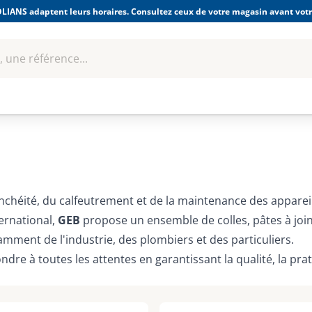
LIANS adaptent leurs horaires. Consultez ceux de votre magasin avant votre
 une référence...
Boulonnerie-visserie et
Soudage
bles
Quincaillerie
Fixations
équipem
nchéité, du calfeutrement et de la maintenance des appareil
ernational,
GEB
propose un ensemble de colles, pâtes à joint
amment de l'industrie, des plombiers et des particuliers.
e à toutes les attentes en garantissant la qualité, la pratic