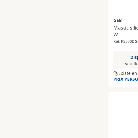
GEB
Mastic sil
W
Réf. P5500DG
Dis
veuill
Existe en
PRIX PERSO