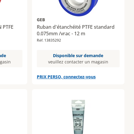
GEB
N PTFE
Ruban d'étanchéité PTFE standard
0.075mm /vrac - 12 m
Réf. 13835292
nde
Disponible sur demande
agasin
veuillez contacter un magasin
PRIX PERSO, connectez-vous