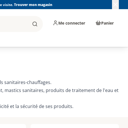
 visite.
Trouver mon magasin
Me connecter
Panier
Rechercher
, machines et
Plomberie, Sanitaire,
Équipements de
ents d'atelier
Chauffage, Climatisation
chantier
et Pompage
s sanitaires-chauffages.
, mastics sanitaires, produits de traitement de l'eau et
ité et la sécurité de ses produits.