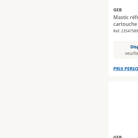
GEB
Mastic réf
cartouche 
Réf. 2354758
Dis
veuill
PRIX PERSO
GEB