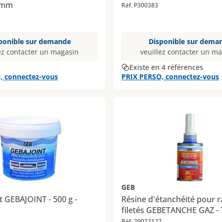
 mm
Réf. P300383
3
ponible sur demande
Disponible sur dema
ez contacter un magasin
veuillez contacter un m
Existe en 4 références
, connectez-vous
PRIX PERSO, connectez-vous
GEB
nt GEBAJOINT - 500 g -
Résine d'étanchéité pour 
filetés GEBETANCHE GAZ - 
1
Réf. 29022127