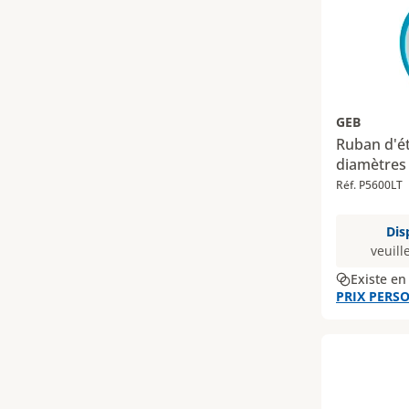
GEB
Ruban d'ét
diamètres
Réf. P5600LT
Dis
veuill
Existe en
PRIX PERSO