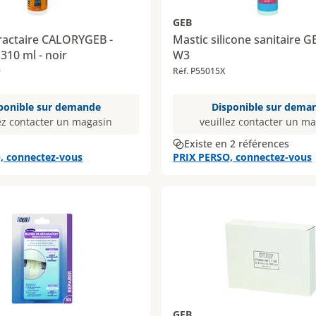
GEB
ractaire CALORYGEB -
Mastic silicone sanitaire
310 ml - noir
W3
9
Réf. P55015X
ponible sur demande
Disponible sur dema
ez contacter un magasin
veuillez contacter un m
Existe en 2 références
, connectez-vous
PRIX PERSO, connectez-vous
GEB