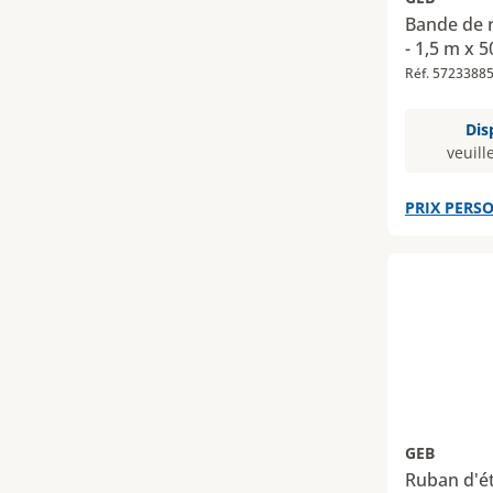
Bande de r
- 1,5 m x 
Réf. 5723388
Dis
veuill
PRIX PERSO
GEB
Ruban d'é