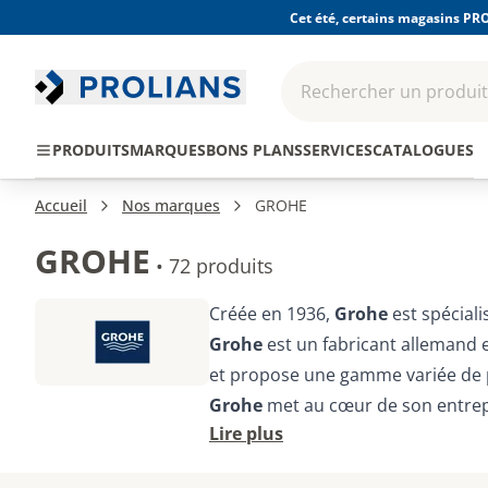
Cet été, certains magasins PRO
Rechercher un produit,
EPI - Protection
Outillage
Consomma
PRODUITS
MARQUES
BONS PLANS
SERVICES
CATALOGUES
individuelle
Accueil
Nos marques
GROHE
GROHE
•
72 produits
Créée en 1936,
Grohe
est spécial
Grohe
est un fabricant allemand 
et propose une gamme variée de p
Grohe
met au cœur de son entrepri
Lire plus