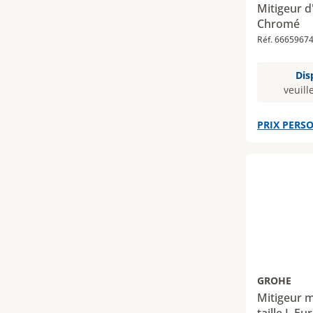
Mitigeur d
Chromé
Réf. 6665967
Dis
veuill
PRIX PERSO
GROHE
Mitigeur