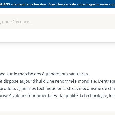
LIANS adaptent leurs horaires. Consultez ceux de votre magasin avant votre
 une référence...
Boulonnerie-visserie et
Soudage
bles
Quincaillerie
Fixations
équipem
isée sur le marché des équipements sanitaires.
et dispose aujourd'hui d'une renommée mondiale. L'entrepr
roduits : gammes technique encastrée, mécanisme de chasse
se 4 valeurs fondamentales : la qualité, la technologie, le