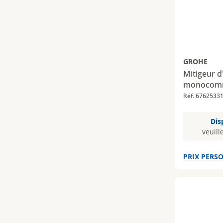
GROHE
Mitigeur 
monocomm
Réf. 6762533
Dis
veuill
PRIX PERSO