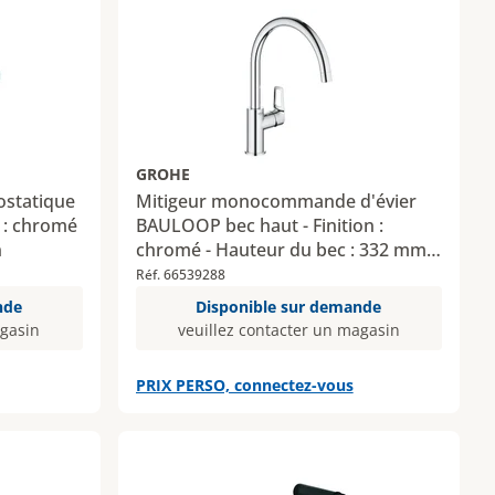
GROHE
ostatique
Mitigeur monocommande d'évier
 : chromé
BAULOOP bec haut - Finition :
n
chromé - Hauteur du bec : 332 mm -
Longueur du bec : 227 mm
Réf. 66539288
nde
Disponible sur demande
agasin
veuillez contacter un magasin
PRIX PERSO, connectez-vous