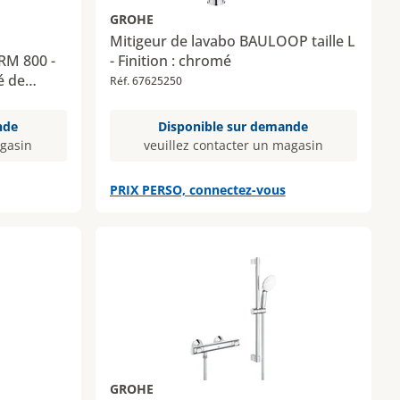
GROHE
Mitigeur de lavabo BAULOOP taille L
RM 800 -
- Finition : chromé
é de
Réf. 67625250
u bec :
nde
Disponible sur demande
agasin
veuillez contacter un magasin
PRIX PERSO, connectez-vous
GROHE