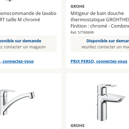
GROHE
 monocommande de lavabo
Mitigeur de bain douche
 taille M chromé
thermostatique GROHTHE
Finition : chromé - Combin
1
douche : Non - Longueur d
Réf. 57760699
168 mm
ponible sur demande
Disponible sur dema
ez contacter un magasin
veuillez contacter un m
, connectez-vous
PRIX PERSO, connectez-vous
GROHE