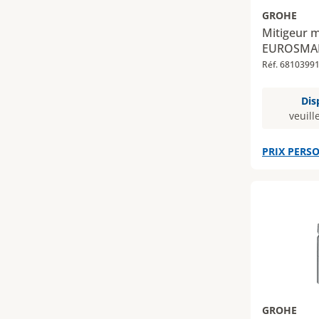
GROHE
Mitigeur
EUROSMART
Réf. 6810399
Dis
veuill
PRIX PERSO
GROHE