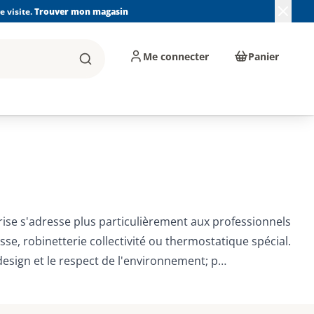
 visite.
Trouver mon magasin
Me connecter
Panier
Rechercher
, machines et
Plomberie, Sanitaire,
Équipements de
ents d'atelier
Chauffage, Climatisation
chantier
et Pompage
ise s'adresse plus particulièrement aux professionnels
, robinetterie collectivité ou thermostatique spécial.
 design et le respect de l'environnement; p…