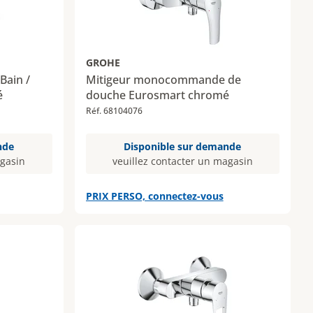
GROHE
ain /
Mitigeur monocommande de
é
douche Eurosmart chromé
Réf. 68104076
nde
Disponible sur demande
agasin
veuillez contacter un magasin
PRIX PERSO, connectez-vous