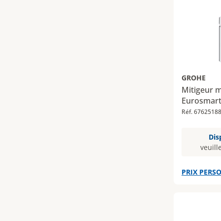
GROHE
Mitigeur 
Eurosmart
Réf. 6762518
Dis
veuill
PRIX PERSO