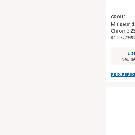
GROHE
Mitigeur d
Chromé 2
Réf. 6872949
Dis
veuill
PRIX PERSO