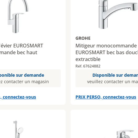
GROHE
d'évier EUROSMART
Mitigeur monocommande d
ande bec haut
EUROSMART bec bas douc
extractible
1
Réf. 67624882
ponible sur demande
Disponible sur dema
ez contacter un magasin
veuillez contacter un m
, connectez-vous
PRIX PERSO, connectez-vous