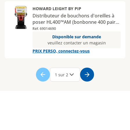
HOWARD LEIGHT BY PIP
Distributeur de bouchons d'oreilles à
poser HL400™AM (bonbonne 400 paires
Bilsom 303)
Réf. 69014690
Disponible sur demande
veuillez contacter un magasin
PRIX PERSO, connectez-vous
Page
1
Page
2
1 sur 2