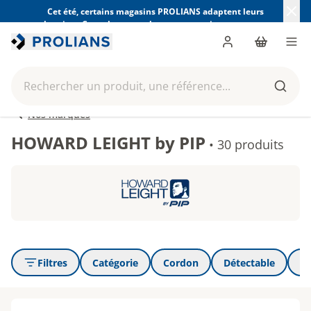
Cet été, certains magasins PROLIANS adaptent leurs
horaires. Consultez ceux de votre magasin avant votre
visite.
Trouver mon magasin
Me connecter
Panier
Men
Rechercher un produit, une référence...
Reche
Nos marques
HOWARD LEIGHT by PIP
•
30 produits
Filtres
Catégorie
Cordon
Détectable
In